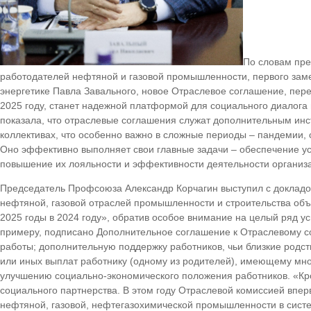
По словам пре
работодателей нефтяной и газовой промышленности, первого зам
энергетике Павла Завального, новое Отраслевое соглашение, пере
2025 году, станет надежной платформой для социального диалога 
показала, что отраслевые соглашения служат дополнительным ин
коллективах, что особенно важно в сложные периоды – пандемии, 
Оно эффективно выполняет свои главные задачи – обеспечение усл
повышение их лояльности и эффективности деятельности организа
Председатель Профсоюза Александр Корчагин выступил с доклад
нефтяной, газовой отраслей промышленности и строительства объ
2025 годы в 2024 году», обратив особое внимание на целый ряд у
примеру, подписано Дополнительное соглашение к Отраслевому 
работы; дополнительную поддержку работников, чьи близкие род
или иных выплат работнику (одному из родителей), имеющему мно
улучшению социально-экономического положения работников. «Кро
социального партнерства. В этом году Отраслевой комиссией впе
нефтяной, газовой, нефтегазохимической промышленности в систем