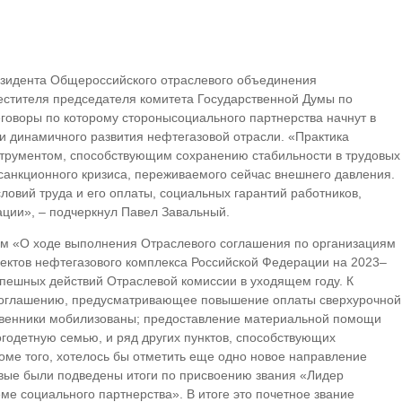
зидента Общероссийского отраслевого объединения
естителя председателя комитета Государственной Думы по
говоры по которому сторонысоциального партнерства начнут в
и динамичного развития нефтегазовой отрасли. «Практика
струментом, способствующим сохранению стабильности в трудовых
санкционного кризиса, переживаемого сейчас внешнего давления.
овий труда и его оплаты, социальных гарантий работников,
ции», – подчеркнул Павел Завальный.
ом «О ходе выполнения Отраслевого соглашения по организациям
ектов нефтегазового комплекса Российской Федерации на 2023–
спешных действий Отраслевой комиссии в уходящем году. К
соглашению, предусматривающее повышение оплаты сверхурочной
ственники мобилизованы; предоставление материальной помощи
годетную семью, и ряд других пунктов, способствующих
ме того, хотелось бы отметить еще одно новое направление
рвые были подведены итоги по присвоению звания «Лидер
е социального партнерства». В итоге это почетное звание