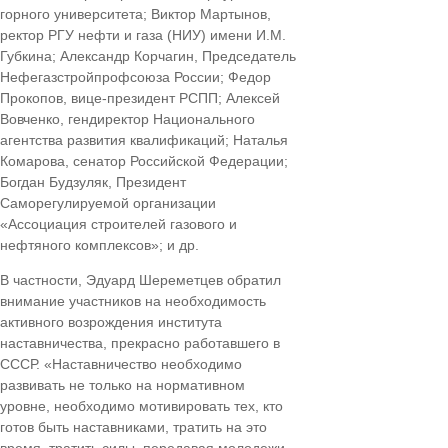
горного университета; Виктор Мартынов,
ректор РГУ нефти и газа (НИУ) имени И.М.
Губкина; Александр Корчагин, Председатель
Нефегазстройпрофсоюза России; Федор
Прокопов, вице-президент РСПП; Алексей
Вовченко, гендиректор Национального
агентства развития квалификаций; Наталья
Комарова, сенатор Российской Федерации;
Богдан Будзуляк, Президент
Саморегулируемой организации
«Ассоциация строителей газового и
нефтяного комплексов»; и др.
В частности, Эдуард Шереметцев обратил
внимание участников на необходимость
активного возрождения института
наставничества, прекрасно работавшего в
СССР. «Наставничество необходимо
развивать не только на нормативном
уровне, необходимо мотивировать тех, кто
готов быть наставниками, тратить на это
время, тратить силы, передавая молодежи