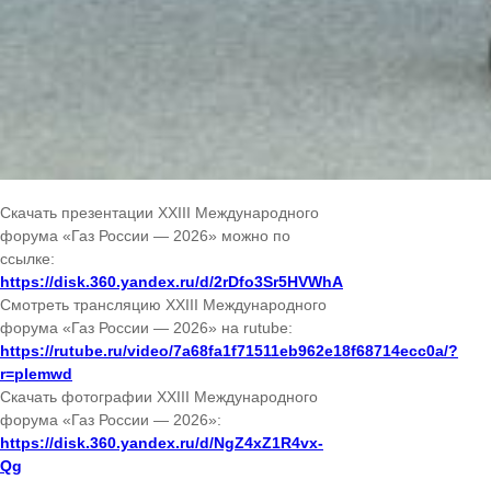
Скачать презентации XXIII Международного
форума «Газ России — 2026» можно по
ссылке:
https://disk.360.yandex.ru/d/2rDfo3Sr5HVWhA
Смотреть трансляцию XXIII Международного
форума «Газ России — 2026» на rutube:
https://rutube.ru/video/7a68fa1f71511eb962e18f68714ecc0a/?
r=plemwd
Скачать фотографии XXIII Международного
форума «Газ России — 2026»:
https://disk.360.yandex.ru/d/NgZ4xZ1R4vx-
Qg